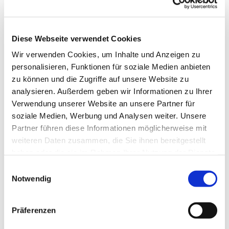
Diese Webseite verwendet Cookies
Wir verwenden Cookies, um Inhalte und Anzeigen zu
personalisieren, Funktionen für soziale Medien anbieten
zu können und die Zugriffe auf unsere Website zu
analysieren. Außerdem geben wir Informationen zu Ihrer
Verwendung unserer Website an unsere Partner für
soziale Medien, Werbung und Analysen weiter. Unsere
Partner führen diese Informationen möglicherweise mit
weiteren Daten zusammen, die Sie ihnen bereitgestellt
haben oder die sie im Rahmen Ihrer Nutzung der Dienste
gesammelt haben.
E
Notwendig
i
n
w
Präferenzen
i