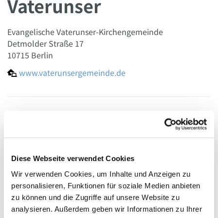
Vaterunser
Evangelische Vaterunser-Kirchengemeinde
Detmolder Straße 17
10715 Berlin
www.vaterunsergemeinde.de

Kontakt zum Gemeindebüro
030 853 25 76

Diese Webseite verwendet Cookies
vaterunserbuero@web.de

Wir verwenden Cookies, um Inhalte und Anzeigen zu
personalisieren, Funktionen für soziale Medien anbieten
Sprechzeiten Gemeindebüro
zu können und die Zugriffe auf unsere Website zu
analysieren. Außerdem geben wir Informationen zu Ihrer