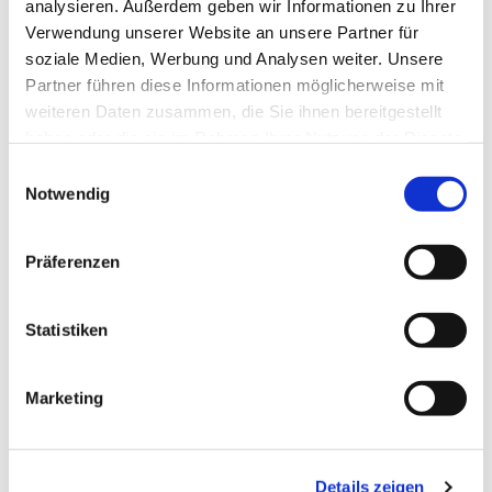
analysieren. Außerdem geben wir Informationen zu Ihrer
Verwendung unserer Website an unsere Partner für
soziale Medien, Werbung und Analysen weiter. Unsere
Partner führen diese Informationen möglicherweise mit
weiteren Daten zusammen, die Sie ihnen bereitgestellt
haben oder die sie im Rahmen Ihrer Nutzung der Dienste
gesammelt haben.
E
Notwendig
i
n
w
Präferenzen
i
l
l
Statistiken
i
g
Marketing
u
n
Beauftragte für Flucht, Migration und
g
Integration
Details zeigen
s