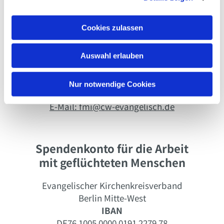
a
Evangelische Kirche in
u
Cookies zulassen
Charlottenburg-Wilmersdorf
s
Wilhelmsaue 121
w
10715 Berlin
Auswahl erlauben
a
h
Telefon: 030 86 20 85 89
l
Nur notwendige Cookies
mobil: 0172 167 55 81
E-Mail: fmi@cw-evangelisch.de
Spendenkonto für die Arbeit
mit geflüchteten Menschen
Evangelischer Kirchenkreisverband
Berlin Mitte-West
IBAN
DE76 1005 0000 0191 2279 78