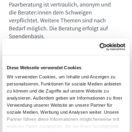
Paarberatung ist vertraulich, anonym und
die Berater:innen dem Schweigen
verpflichtet. Weitere Themen sind nach
Bedarf möglich. Die Beratung erfolgt auf
Spendenbasis.
Zur Lebensberatung am Berliner Dom

Diese Webseite verwendet Cookies
Wir verwenden Cookies, um Inhalte und Anzeigen zu
Online-Beratung der Diakonie
personalisieren, Funktionen für soziale Medien anbieten
zu können und die Zugriffe auf unsere Website zu
Sie suchen Unterstützung
analysieren. Außerdem geben wir Informationen zu Ihrer
bei Konflikten in der Familie,
Verwendung unserer Website an unsere Partner für
suchen eine
soziale Medien, Werbung und Analysen weiter. Unsere
Schuldnerberatung oder
Partner führen diese Informationen möglicherweise mit
sind ungewollt schwanger?
weiteren Daten zusammen, die Sie ihnen bereitgestellt