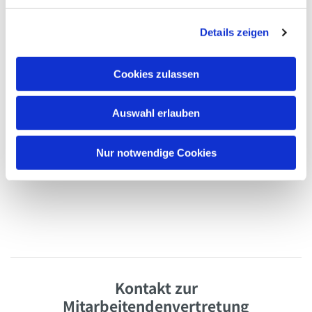
g
Details zeigen
s
a
u
Cookies zulassen
s
w
Auswahl erlauben
a
h
l
Nur notwendige Cookies
Kontakt zur
Mitarbeitendenvertretung