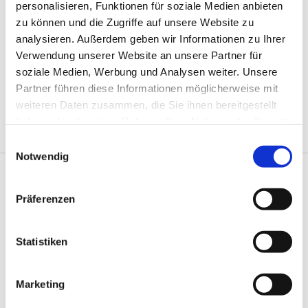
personalisieren, Funktionen für soziale Medien anbieten
Vorsitzender:
Phillip Balt
zu können und die Zugriffe auf unsere Website zu
analysieren. Außerdem geben wir Informationen zu Ihrer
Stellvertretung:
Pia Folgmann
Verwendung unserer Website an unsere Partner für
Weitere ordentliche Mitglieder der GMAV und in
soziale Medien, Werbung und Analysen weiter. Unsere
der Reihenfolge der weiteren Vertretung sind:
Partner führen diese Informationen möglicherweise mit
weiteren Daten zusammen, die Sie ihnen bereitgestellt
Heike Grimm, Beate Kintzel, Bernd Steingräber,
haben oder die sie im Rahmen Ihrer Nutzung der Dienste
Carola Sokól-Hermann
gesammelt haben.
E
Notwendig
i
n
w
Termine der
Präferenzen

i
Mitarbeitendenversammlung
l
l
Statistiken
i
g
Marketing
u
n