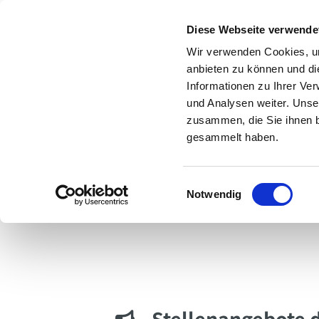
Diese Webseite verwende
Wir verwenden Cookies, um
anbieten zu können und di
Informationen zu Ihrer Ve
und Analysen weiter. Unse
zusammen, die Sie ihnen b
gesammelt haben.
E
Notwendig
Kirchenkreis
Kirchengemeinden
i
n
w
i
l
l
i
Stellenangebote de