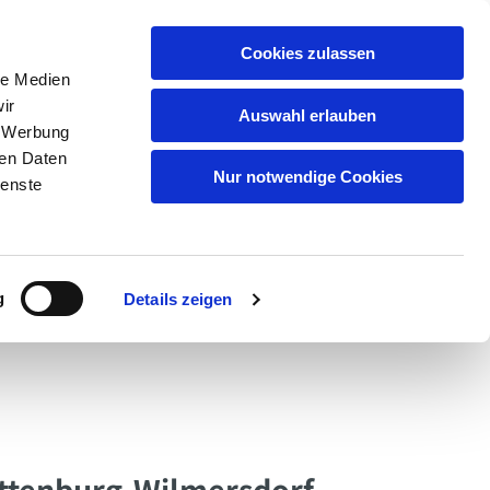
Cookies zulassen
le Medien
ir
Auswahl erlauben
, Werbung
ren Daten
Nur notwendige Cookies
ienste
g
Details zeigen
dienste & Veranstaltungen
Service
ottenburg-Wilmersdorf