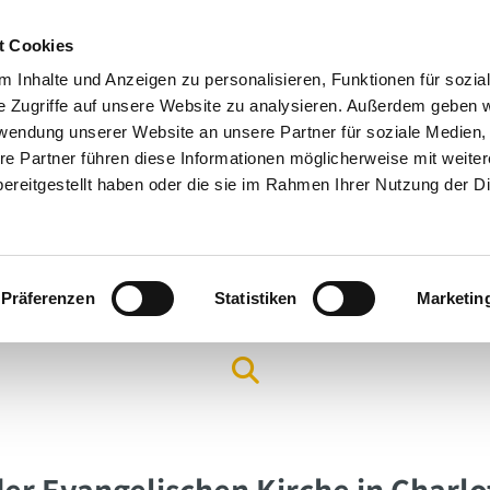
t Cookies
 Inhalte und Anzeigen zu personalisieren, Funktionen für sozia
e Zugriffe auf unsere Website zu analysieren. Außerdem geben w
rwendung unserer Website an unsere Partner für soziale Medien
re Partner führen diese Informationen möglicherweise mit weite
ereitgestellt haben oder die sie im Rahmen Ihrer Nutzung der D
Präferenzen
Statistiken
Marketin
Arbeitsfelder & Angebote
Hilfe & Seelsorge
Gottes
r Evangelischen Kirche in Charl