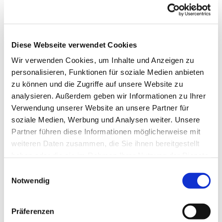
Trauercafe in der Luisen-

Kirchengemeinde
Trauercafé in der Grunewaldkirche

Diese Webseite verwendet Cookies
Evangelischer Campus Daniel

Wir verwenden Cookies, um Inhalte und Anzeigen zu
Trauercafé in der Linden-

personalisieren, Funktionen für soziale Medien anbieten
Kirchengemeinde
zu können und die Zugriffe auf unsere Website zu
analysieren. Außerdem geben wir Informationen zu Ihrer
Verwendung unserer Website an unsere Partner für
soziale Medien, Werbung und Analysen weiter. Unsere
Umfassende Angebote für
Partner führen diese Informationen möglicherweise mit
Trauernde in Berlin
weiteren Daten zusammen, die Sie ihnen bereitgestellt
haben oder die sie im Rahmen Ihrer Nutzung der Dienste
gesammelt haben.
E
Das Portal bietet viele
Notwendig
i
Informationen für
n
Menschen in Berlin,
w
Präferenzen
die Beratung und
i