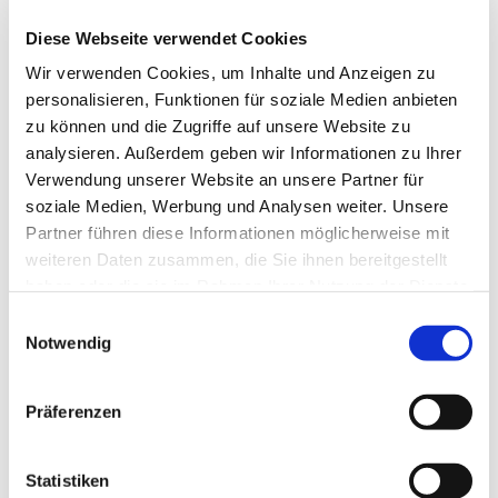
Diese Webseite verwendet Cookies
Telefon
0179 395 88 33
Wir verwenden Cookies, um Inhalte und Anzeigen zu
personalisieren, Funktionen für soziale Medien anbieten
E-Mail
zu können und die Zugriffe auf unsere Website zu
ppwentz@web.de
analysieren. Außerdem geben wir Informationen zu Ihrer
Verwendung unserer Website an unsere Partner für
soziale Medien, Werbung und Analysen weiter. Unsere
Partner führen diese Informationen möglicherweise mit
DRK Kliniken Berlin Westend
weiteren Daten zusammen, die Sie ihnen bereitgestellt
haben oder die sie im Rahmen Ihrer Nutzung der Dienste
gesammelt haben.
E
Notwendig
i
n
w
Präferenzen
i
l
l
Statistiken