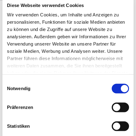
Diese Webseite verwendet Cookies
Wir verwenden Cookies, um Inhalte und Anzeigen zu
personalisieren, Funktionen für soziale Medien anbieten
Gemeindebüro
zu können und die Zugriffe auf unsere Website zu
analysieren. Außerdem geben wir Informationen zu Ihrer
und Pfarrerin der
Verwendung unserer Website an unsere Partner für
Kirchengemeinde
soziale Medien, Werbung und Analysen weiter. Unsere
Am Lietzensee
Partner führen diese Informationen möglicherweise mit
weiteren Daten zusammen, die Sie ihnen bereitgestellt
haben oder die sie im Rahmen Ihrer Nutzung der Dienste
gesammelt haben.
E
Notwendig
i
n
w
Präferenzen
i
l
l
Statistiken
i