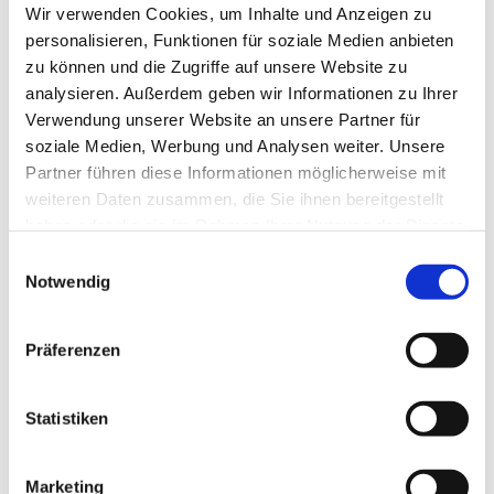
Wilmersdorf. Mit einem Klick werden Sie auf
Wir verwenden Cookies, um Inhalte und Anzeigen zu
die jeweiligen Websites weitergeleitet.
personalisieren, Funktionen für soziale Medien anbieten
zu können und die Zugriffe auf unsere Website zu
Medizin hilft Flüchtlingen
analysieren. Außerdem geben wir Informationen zu Ihrer
Willkommen im Westend
Verwendung unserer Website an unsere Partner für
One future e.V. - Aus Fremden
soziale Medien, Werbung und Analysen weiter. Unsere
werden Freunde
Partner führen diese Informationen möglicherweise mit
weiteren Daten zusammen, die Sie ihnen bereitgestellt
Über den Bezirk Charlottenburg-
haben oder die sie im Rahmen Ihrer Nutzung der Dienste
Wilmersdorf hinaus
gesammelt haben.
E
Notwendig
i
n
Das
zentrale Serviceportal
der
w
Evangelischen Kirche Berlin-
Präferenzen
i
Brandenburg-schlesische
l
Oberlausitz (EKBO) richtet sich an
l
Statistiken
Menschen, die Flüchtlingen helfen
und sich engagieren wollen. Es
i
bündelt Angebote aus den
g
Marketing