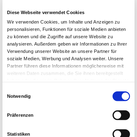
2.0 in Verbindung mit der
bgg.de
EN 301 549 (europäische
Website:
Diese Webseite verwendet Cookies
Norm für barrierefreie IT)
www.schlichtungsstelle-
Wir verwenden Cookies, um Inhalte und Anzeigen zu
sowie den allgemeinen
bgg.de
personalisieren, Funktionen für soziale Medien anbieten
Anforderungen des BFSG.
zu können und die Zugriffe auf unsere Website zu
Die Überprüfung erfolgte
analysieren. Außerdem geben wir Informationen zu Ihrer
durch die Mitarbeitenden
Stand der
Verwendung unserer Website an unsere Partner für
des Kirchenkreises auf
Erklärung
soziale Medien, Werbung und Analysen weiter. Unsere
Grundlage der geltenden
Partner führen diese Informationen möglicherweise mit
gesetzlichen
Diese Erklärung wurde
weiteren Daten zusammen, die Sie ihnen bereitgestellt
Anforderungen zur
am 10. Juli 2025 zuletzt
haben oder die sie im Rahmen Ihrer Nutzung der Dienste
Barrierefreiheit. Die
überprüft und
gesammelt haben.
E
Website entspricht
aktualisiert.
Notwendig
i
derzeit in Teilen den
Anforderungen der Web
n
Content Accessibility
w
Präferenzen
Guidelines (WCAG) 2.1 –
i
Konformitätsstufe AA.
l
l
Statistiken