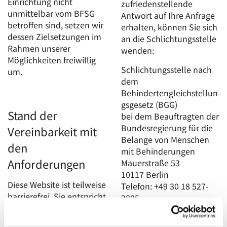
Einrichtung nicht
zufriedenstellende
unmittelbar vom BFSG
Antwort auf Ihre Anfrage
betroffen sind, setzen wir
erhalten, können Sie sich
dessen Zielsetzungen im
an die Schlichtungsstelle
Rahmen unserer
wenden:
Möglichkeiten freiwillig
Schlichtungsstelle nach
um.
dem
Behindertengleichstellun
gsgesetz (BGG)
Stand der
bei dem Beauftragten der
Bundesregierung für die
Vereinbarkeit mit
Belange von Menschen
den
mit Behinderungen
Anforderungen
Mauerstraße 53
10117 Berlin
Diese Website ist teilweise
Telefon: +49 30 18 527-
barrierefrei. Sie entspricht
2805
teilweise den
E-Mail:
Anforderungen der BITV
info@schlichtungsstelle-