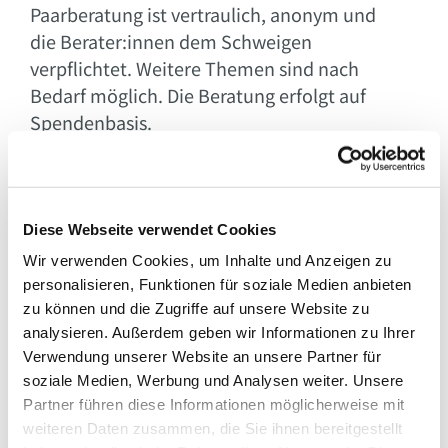
Paarberatung ist vertraulich, anonym und
die Berater:innen dem Schweigen
verpflichtet. Weitere Themen sind nach
Bedarf möglich. Die Beratung erfolgt auf
Spendenbasis.
Zur Lebensberatung am Berliner Dom

Diese Webseite verwendet Cookies
Wir verwenden Cookies, um Inhalte und Anzeigen zu
Online-Beratung der Diakonie
personalisieren, Funktionen für soziale Medien anbieten
zu können und die Zugriffe auf unsere Website zu
Sie suchen Unterstützung
analysieren. Außerdem geben wir Informationen zu Ihrer
bei Konflikten in der Familie,
Verwendung unserer Website an unsere Partner für
suchen eine
soziale Medien, Werbung und Analysen weiter. Unsere
Schuldnerberatung oder
Partner führen diese Informationen möglicherweise mit
sind ungewollt schwanger?
weiteren Daten zusammen, die Sie ihnen bereitgestellt