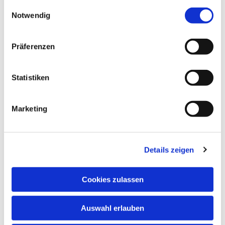
gesammelt haben.
E
Notwendig
i
n
w
Präferenzen
i
l
l
Statistiken
i
g
Marketing
u
n
g
Details zeigen
s
a
u
Cookies zulassen
s
w
Auswahl erlauben
a
Impressum
Datenschutz
h