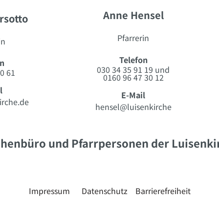
Anne Hensel
rsotto
Pfarrerin
in
Telefon
on
030 34 35 91 19 und
0 61
0160 96 47 30 12
l
E-Mail
irche.de
hensel@luisenkirche
chenbüro und Pfarrpersonen der Luisenki
Impressum
Datenschutz
Barrierefreiheit