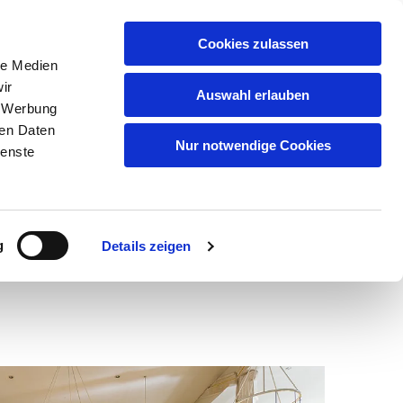
Cookies zulassen
le Medien
ir
Auswahl erlauben
, Werbung
ren Daten
Nur notwendige Cookies
ienste
g
Details zeigen
dienste & Veranstaltungen
Service