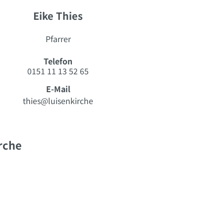
Eike Thies
Pfarrer
Telefon
0151 11 13 52 65
E-Mail
thies@luisenkirche
rche