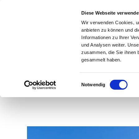
Diese Webseite verwende
Wir verwenden Cookies, um
anbieten zu können und di
Informationen zu Ihrer Ve
und Analysen weiter. Unse
zusammen, die Sie ihnen b
gesammelt haben.
E
Notwendig
Kirchenkreis
Kirchengemeinden
i
n
w
i
l
l
i