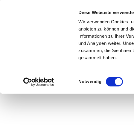
Diese Webseite verwende
Wir verwenden Cookies, um
anbieten zu können und di
Informationen zu Ihrer Ve
und Analysen weiter. Unse
zusammen, die Sie ihnen b
gesammelt haben.
E
Notwendig
Kirchenkreis
Kirchengemeinden
i
n
w
i
l
l
i