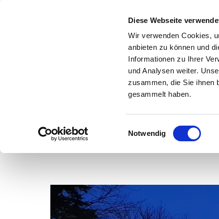
Diese Webseite verwende
Wir verwenden Cookies, um
anbieten zu können und di
Informationen zu Ihrer Ve
und Analysen weiter. Unse
zusammen, die Sie ihnen b
gesammelt haben.
E
Notwendig
Kirchenkreis
Kirchengemeinden
i
n
w
i
l
l
i