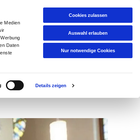
Cookies zulassen
le Medien
ir
Auswahl erlauben
, Werbung
ren Daten
Nur notwendige Cookies
ienste
g
Details zeigen
dienste & Veranstaltungen
Service