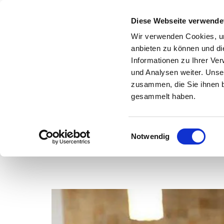
Diese Webseite verwende
Wir verwenden Cookies, um
anbieten zu können und di
Informationen zu Ihrer Ve
und Analysen weiter. Unse
zusammen, die Sie ihnen b
gesammelt haben.
E
Notwendig
Kirchenkreis
Kirchengemeinden
i
n
w
i
l
l
i