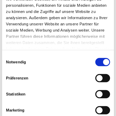
personalisieren, Funktionen für soziale Medien anbieten

zu können und die Zugriffe auf unsere Website zu
analysieren. Außerdem geben wir Informationen zu Ihrer
Verwendung unserer Website an unsere Partner für
soziale Medien, Werbung und Analysen weiter. Unsere
Partner führen diese Informationen möglicherweise mit
weiteren Daten zusammen, die Sie ihnen bereitgestellt
haben oder die sie im Rahmen Ihrer Nutzung der Dienste
gesammelt haben.
E
Notwendig
i
n
w
Präferenzen
i
l
l
Statistiken
i
g
Marketing
Partnerschaft
u