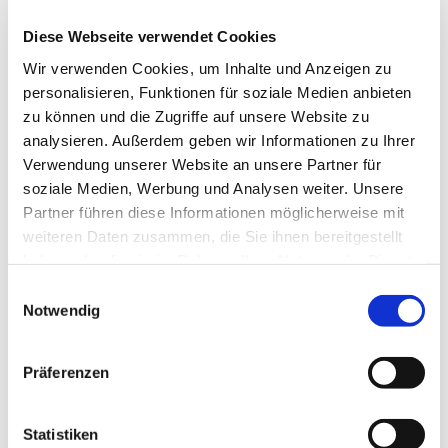
kommen alle wieder zusammen. Neben Liedern
gibt es eine Geschichte und ein paar Gedanken
Diese Webseite verwendet Cookies
dazu. Anschließend essen alle gemeinsam. Ob
Wir verwenden Cookies, um Inhalte und Anzeigen zu
Nudeln mit Tomatensoße, Kartoffelsuppe oder
personalisieren, Funktionen für soziale Medien anbieten
Götterspeise – auf jeden Fall ist dabei immer Zeit
zu können und die Zugriffe auf unsere Website zu
für Austausch und Gespräche.
analysieren. Außerdem geben wir Informationen zu Ihrer
Verwendung unserer Website an unsere Partner für
soziale Medien, Werbung und Analysen weiter. Unsere
Partner führen diese Informationen möglicherweise mit
Und hier ein paar Eindrücke von
weiteren Daten zusammen, die Sie ihnen bereitgestellt
Kirche Kunterbunt:
haben oder die sie im Rahmen Ihrer Nutzung der Dienste
gesammelt haben.
E
Notwendig
i
n
w
Präferenzen
i
l
l
Statistiken