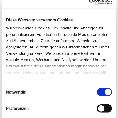
Diese Webseite verwendet Cookies
Wir verwenden Cookies, um Inhalte und Anzeigen zu
personalisieren, Funktionen für soziale Medien anbieten
zu können und die Zugriffe auf unsere Website zu
analysieren. Außerdem geben wir Informationen zu Ihrer
Verwendung unserer Website an unsere Partner für
soziale Medien, Werbung und Analysen weiter. Unsere
Partner führen diese Informationen möglicherweise mit
weiteren Daten zusammen, die Sie ihnen bereitgestellt
haben oder die sie im Rahmen Ihrer Nutzung der Dienste
gesammelt haben.
E
Notwendig
i
n
w
Präferenzen
i