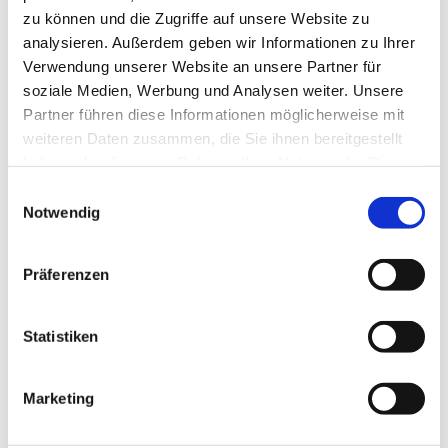
zu können und die Zugriffe auf unsere Website zu
analysieren. Außerdem geben wir Informationen zu Ihrer
Verwendung unserer Website an unsere Partner für
soziale Medien, Werbung und Analysen weiter. Unsere
Partner führen diese Informationen möglicherweise mit
weiteren Daten zusammen, die Sie ihnen bereitgestellt
haben oder die sie im Rahmen Ihrer Nutzung der Dienste
gesammelt haben.
E
Notwendig
i
n
w
Präferenzen
i
l
l
Statistiken
i
g
Marketing
u
n