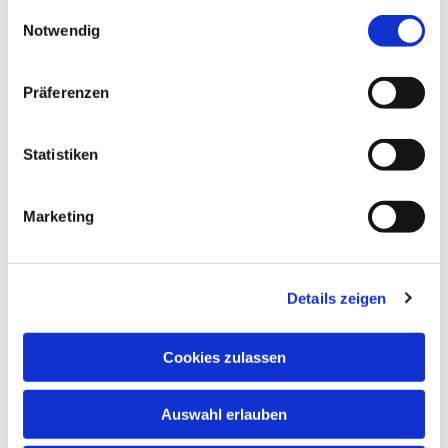
gesammelt haben.
E
Notwendig
i
n
w
Präferenzen
i
l
l
Statistiken
i
g
Marketing
u
n
g
Details zeigen
s
a
u
Cookies zulassen
s
w
Auswahl erlauben
a
Impressum
Datenschutz
h