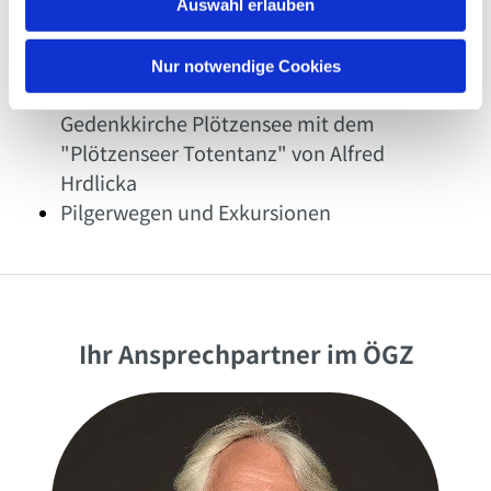
Gottesdiensten
Auswahl erlauben
a
Projekttagen und pädagogischen
h
Projekten, zum Beispiel für Schulklassen
l
Nur notwendige Cookies
geführten Besichtigungen der
Gedenkkirche Plötzensee mit dem
"Plötzenseer Totentanz" von Alfred
Hrdlicka
Pilgerwegen und Exkursionen
Ihr Ansprechpartner im ÖGZ